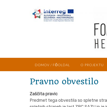
Skip
to
content
DOMOV / FŐOLDAL
O PROJEKTU
Pravno obvestilo
Zaščita pravic
Predmet tega obvestila so spletne stran
spletnih straneh je last ZRC SAZU in je