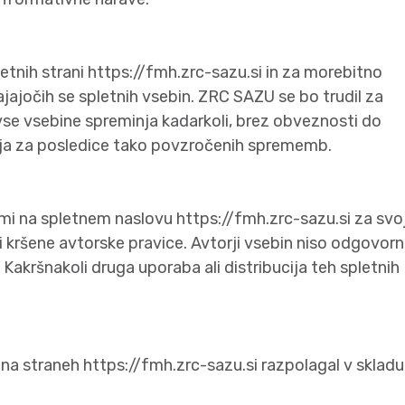
nih strani https://fmh.zrc-sazu.si in za morebitno
jočih se spletnih vsebin. ZRC SAZU se bo trudil za
vse vsebine spreminja kadarkoli, brez obveznosti do
ja za posledice tako povzročenih sprememb.
mi na spletnem naslovu https://fmh.zrc-sazu.si za svo
 kršene avtorske pravice. Avtorji vsebin niso odgovorn
Kakršnakoli druga uporaba ali distribucija teh spletnih
a straneh https://fmh.zrc-sazu.si razpolagal v skladu