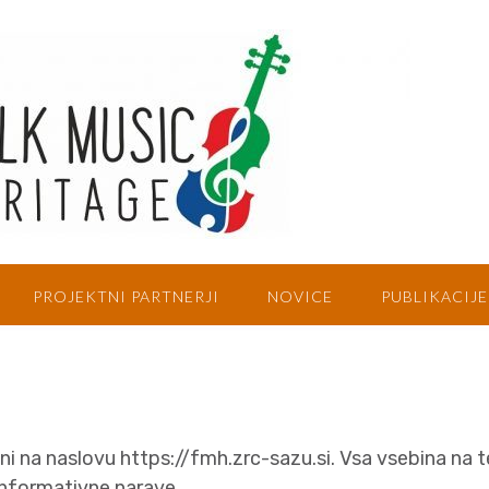
PROJEKTNI PARTNERJI
NOVICE
PUBLIKACIJE
i na naslovu https://fmh.zrc-sazu.si. Vsa vsebina na 
 informativne narave.