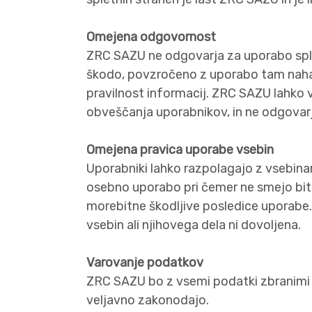
Omejena odgovornost
ZRC SAZU ne odgovarja za uporabo splet
škodo, povzročeno z uporabo tam nahaja
pravilnost informacij. ZRC SAZU lahko 
obveščanja uporabnikov, in ne odgovar
Omejena pravica uporabe vsebin
Uporabniki lahko razpolagajo z vsebina
osebno uporabo pri čemer ne smejo biti
morebitne škodljive posledice uporabe. 
vsebin ali njihovega dela ni dovoljena.
Varovanje podatkov
ZRC SAZU bo z vsemi podatki zbranimi n
veljavno zakonodajo.